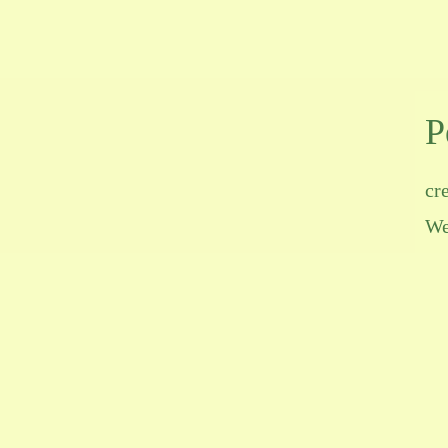
P
cr
We